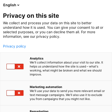
Siirry
English
sisältöön
Privacy on this site
We collect and process your data on this site to better
understand how it is used. You can give your consent to all or
selected purposes, or you can decline them all. For more
information, see our privacy policy.
Privacy policy
Analytics
T
Talotekniikka
We'll collect information about your visit to our site. It
u
helps us understand how the site is used – what's
Bauer Solutions Oy
working, what might be broken and what we should
o
improve.
t
e
328
Osasto:
r
Marketing automation
y
We'll use your data to send you more relevant email or
text message campaigns. We'll also use it to exclude
Kemikaaliton Bauer-vedenkäsittelyjärjestelmä
h
you from campaigns that you might not like.
m
pitää teollisuuden lämmitys- ja jäähdytysverkoston
ä
putket ja laitteet toimivina. Puhdas vesi ja puhdas
:
Remarketing