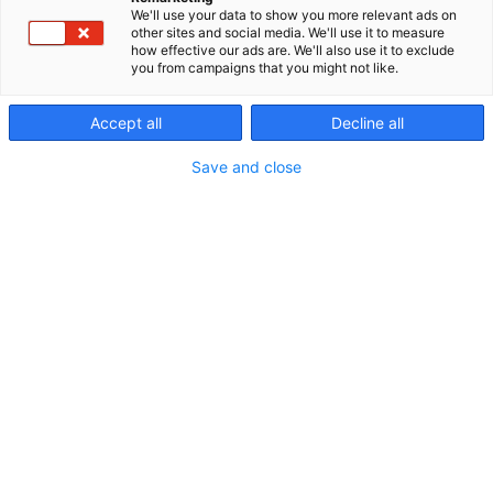
putkisto varmistavat erinomaisen vedenlaadun,
We'll use your data to show you more relevant ads on
hygienian sekä järjestelmien häiriöttömän,
other sites and social media. We'll use it to measure
taloudellisen sekä energiaa ja ympäristöä
how effective our ads are. We'll also use it to exclude
you from campaigns that you might not like.
säästävän toiminnan.
Bauer-laitteisto on merkki LVI-järjestelmien pitkästä
elinkaaresta, vastuullisuudesta ja hyvästä
Accept all
Decline all
kunnossapidosta.
Save and close