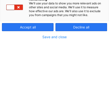
We'll use your data to show you more relevant ads on
sveitsiläis-saksalaisen Brugg-konsernin laadukkaita
other sites and social media. We'll use it to measure
taipuisia ja jäykkiä putkia kunnallistekniikkaan ja
how effective our ads are. We'll also use it to exclude
teollisuudelle. Meidät tunnetaan luotettavista,
you from campaigns that you might not like.
energiatehokkaista sekä turvallisista
putkijärjestelmistä. Oli kyse sitten alue- tai
Accept all
Decline all
kaukolämmityksestä tai teollisuuslaitosten
putkiratkaisuista. BRUGG-PEMAn tuotteisiin
Save and close
kuuluvat markkinoiden parhaat putkistot:
Energiatehokkaimmat CALPEX-aluelämpöputkistot,
kylmän veden siirtoon tarkoitetut POLARFLEX-
COOLFLEX-COOLMANT -putket, supertaipuisat
FLEXSTAR-aluelämpöputket sekä taipuisat
CASAFLEX-kaukolämpöputket. Lisäksi
valikoimissamme on teollisuusputkia kaasuille ja
polttoaineille FLEXWELL LPG ja FSR vuotovalvottava
turvaputki.