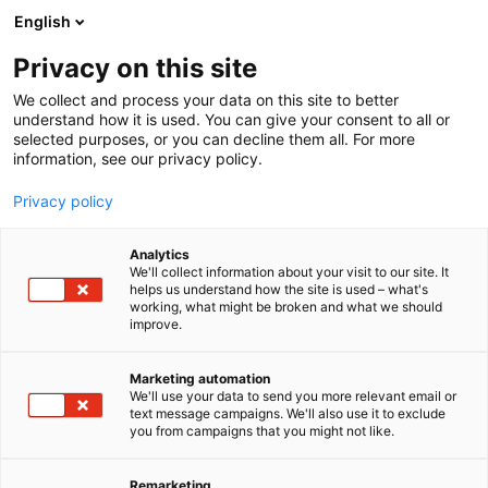
Siirry
English
sisältöön
Privacy on this site
We collect and process your data on this site to better
understand how it is used. You can give your consent to all or
selected purposes, or you can decline them all. For more
information, see our privacy policy.
Privacy policy
Analytics
T
Energia
Kaivosteollisuuden laitteet ja palvelut
We'll collect information about your visit to our site. It
u
Malmien rikastus- ja prosessiteollisuus
helps us understand how the site is used – what's
working, what might be broken and what we should
o
Tehdasympäristö ja ympäristötekniikka
Turvallisuus
improve.
t
Brugg-Pema Oy
e
r
Marketing automation
y
We'll use your data to send you more relevant email or
631
Osasto:
text message campaigns. We'll also use it to exclude
h
you from campaigns that you might not like.
m
BRUGG-PEMA OyLuotettavaa toimintaa jo yli 30
ä
:
vuotta. Brugg-Pema Oy markkinoi Suomessa
Remarketing