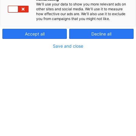
sähkö-, elektroniikka- ja automaatiotuotteita sekä
We'll use your data to show you more relevant ads on
autamme asiakkaitamme löytämään teknisesti
other sites and social media. We'll use it to measure
toimivat ratkaisut oikeaan käyttökohteeseen –
how effective our ads are. We'll also use it to exclude
you from campaigns that you might not like.
ajallaan ja luotettavasti.
Olemme osa kansainvälistä HELUKABEL-konsernia,
Accept all
Decline all
joka on yksi maailman johtavista kaapelien,
Save and close
johtimien ja kaapelitarvikkeiden valmistajista ja
toimittajista. Tuotevalikoimaamme kuuluvat
kaapelit, johtimet, kotelot, liittimet,
kiinteistötekniikka, kaapelointitarvikkeet,
komponentit ja työkalut. Lisäksi tarjoamme
jatkojalostuspalveluita, teknistä tukea ja
huoltopalveluita. Suomessa toimimme Klauken
valtuutettuna huolto- ja korjauspisteenä.