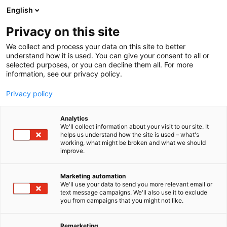
Siirry
English
sisältöön
Privacy on this site
We collect and process your data on this site to better
understand how it is used. You can give your consent to all or
selected purposes, or you can decline them all. For more
information, see our privacy policy.
Privacy policy
Analytics
T
Maahantuojat, valmistajat​
We'll collect information about your visit to our site. It
u
helps us understand how the site is used – what's
Cablex Oy
working, what might be broken and what we should
o
improve.
t
e
760
Osasto:
r
Marketing automation
y
We'll use your data to send you more relevant email or
text message campaigns. We'll also use it to exclude
Cablex Oy on asiakaslähtöinen kumppani
h
you from campaigns that you might not like.
m
teollisuuden laite- ja konerakentajille sekä heidän
ä
alihankkijoilleen. Toimitamme korkealaatuisia
:
Remarketing