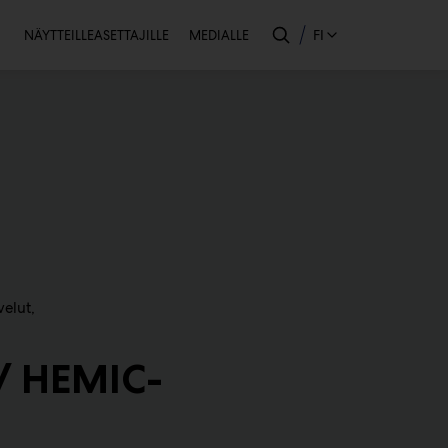
Toissijainen
FI
NÄYTTEILLEASETTAJILLE
MEDIALLE
velut
 / HEMIC-