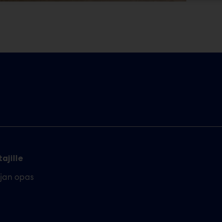
ajille
ajan opas