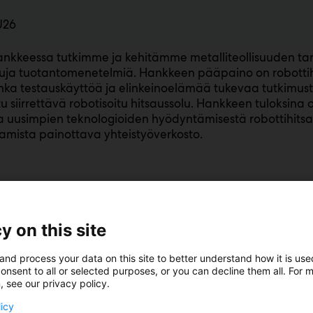
U26
kkeessa tutkimme ja kehitämme metalliteollisuuden tarp
ituja tuotantomenetelmiä. Hankkeen pääpaino on robott
jonka testauskäyttöä ja elinkeinoelämää tukevaa tutkimu
u siirrettävä robotisoitu hitsaussolu. Hankkeen tuloksina o
 uusimpien teknologioiden hyödyntämisestä robottihits
aamista painottava yhteistyöverkosto.
y on this site
and process your data on this site to better understand how it is us
onsent to all or selected purposes, or you can decline them all. For 
, see our privacy policy.
licy