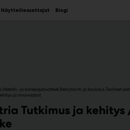
Näytteilleasettajat
Blogi
aa
Avaa
avalikko
alavalikko
o
Metalli- ja konepajatuotteet
Rekrytointi ja koulutus
Teolliset pal
ehitys ja innovaatiot
tria Tutkimus ja kehitys
ke