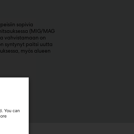
eisiin sopivia
ihitsauksessa (MIG/MAG
sta vahvistamaan on
n syntynyt paitsi uutta
auksessa, myös alueen
ed. You can
more