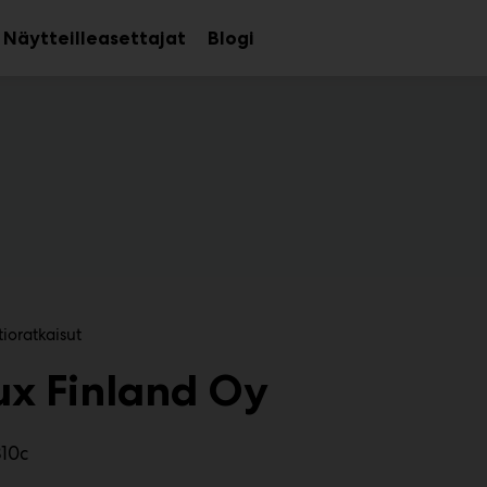
Näytteilleasettajat
Blogi
aa
Avaa
avalikko
alavalikko
tioratkaisut
ux Finland Oy
310c