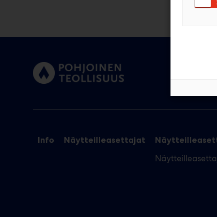
Info
Näytteilleasettajat
Näytteilleasett
Näytteilleasett