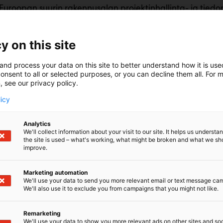
Euroopan suurin rakennusalan projektinhallinta- ja tiedon
 laajasti rakennus- ja infraprojektien eri vaiheissa suun
ossapitoon asti.
y on this site
atkaisut kokoavat projektin tietomallit, piirrustukset ja 
ttöiseen ympäristöön, varmistaen että kaikki osapuolet 
and process your data on this site to better understand how it is us
sen tiedon pohjalta. Dalux on kehitetty erityisesti työmaa
onsent to all or selected purposes, or you can decline them all. For 
, see our privacy policy.
, minkä ansiosta järjestelmä on nopea ottaa käyttöön ja s
sessä tekemisessä.
licy
Analytics
We'll collect information about your visit to our site. It helps us underst
the site is used – what's working, what might be broken and what we sh
improve.
Marketing automation
We'll use your data to send you more relevant email or text message ca
We'll also use it to exclude you from campaigns that you might not like.
Remarketing
We'll use your data to show you more relevant ads on other sites and soc