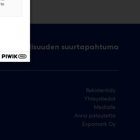
 to
Teollisuuden suurtapahtuma
Rekisteröidy
Yhteystiedot
Medialle
Anna palautetta
Expomark Oy