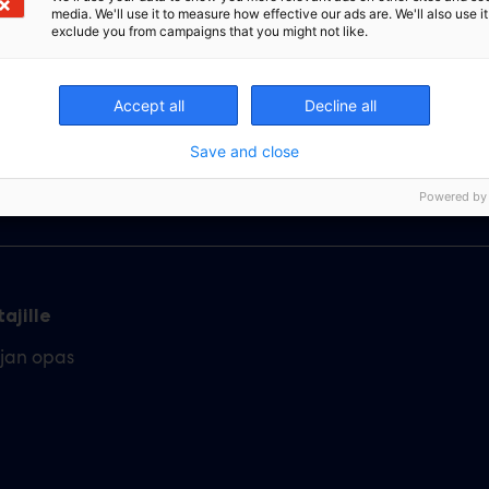
media. We'll use it to measure how effective our ads are. We'll also use it
exclude you from campaigns that you might not like.
Accept all
Decline all
Save and close
Powered by
ajille
ajan opas