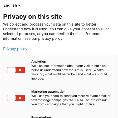
Siirry
English
sisältöön
Privacy on this site
We collect and process your data on this site to better
understand how it is used. You can give your consent to all or
selected purposes, or you can decline them all. For more
information, see our privacy policy.
Privacy policy
Analytics
T
Kunnossapitopalvelut
Työvälineet
We'll collect information about your visit to our site. It
u
helps us understand how the site is used – what's
Erlatek Oy
working, what might be broken and what we should
o
improve.
t
e
421
Osasto:
r
Marketing automation
y
We'll use your data to send you more relevant email or
text message campaigns. We'll also use it to exclude
Erlatek Oy on vuonna 1991 perustettu suomalainen
h
you from campaigns that you might not like.
m
nostoapuvälineiden asiantuntijayritys Hyvinkäältä.
ä
Yritys suunnittelee, valmistaa ja toimittaa
:
Remarketing