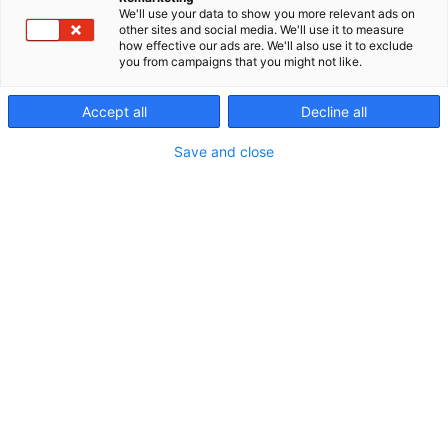
laadukkaita nostamiseen, kuormansidontaan ja
We'll use your data to show you more relevant ads on
teräsköysiin liittyviä ratkaisuja teollisuuden
other sites and social media. We'll use it to measure
tarpeisiin. Erlatek tunnetaan vahvasta
how effective our ads are. We'll also use it to exclude
you from campaigns that you might not like.
nostotekniikan osaamisestaan, korkeasta
laadustaan sekä asiakaslähtöisestä palvelustaan.
Yritys toimii saksalaisen RUD Chainsin ja
Accept all
Decline all
sveitsiläisen SpanSetin virallisena
Save and close
yhteistyökumppanina Suomessa.
Marko Peltonen