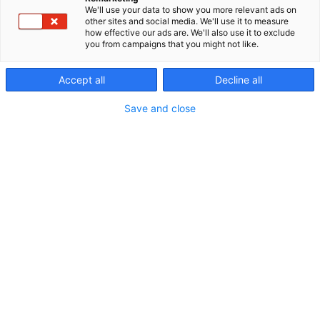
yksilölliset tarpeet huomioon ottaen. Voimme lisäksi
We'll use your data to show you more relevant ads on
auttaa Teitä hydrauliikkajärjestelmien
other sites and social media. We'll use it to measure
how effective our ads are. We'll also use it to exclude
suunnittelussa tarjoamalla simulointiin
you from campaigns that you might not like.
kustannuksia säästävän SimSystem-palvelumme.
Haluamme helpottaa arkeanne tarjoamalla
Accept all
Decline all
käyttöönne laadukkaiden tuotteiden lisäksi myös
monipuolisen verkkokaupan sekä ammattitaitoisen
Save and close
henkilökuntamme. Me HydraSpecmalla uskomme
vahvoihin kumppanuuksiin, jotka perustuvat
molemminpuoliseen luottamukseen. Yhdessä
kehittämällä varmistamme nykyaikaiset, kestävät
sekä korkealaatuiset ratkaisut.