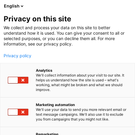
Siirry
English
sisältöön
Privacy on this site
We collect and process your data on this site to better
understand how it is used. You can give your consent to all or
selected purposes, or you can decline them all. For more
information, see our privacy policy.
Privacy policy
Analytics
HydraSpecma Oy
We'll collect information about your visit to our site. It
helps us understand how the site is used – what's
working, what might be broken and what we should
121
Osasto:
improve.
HYDRAULIIKKAJÄRJESTELMÄT YRITYKSELLESI
Marketing automation
We'll use your data to send you more relevant email or
HydraSpecmalta voit hankkia tuotteet yksittäisistä
text message campaigns. We'll also use it to exclude
hydrauliikan ja pneumatiikan komponenteista aina
you from campaigns that you might not like.
suuriin kokonaisiin järjestelmiin. Oma letku- ja
putkituotantomme takaa toimitukset yrityksenne
Remarketing