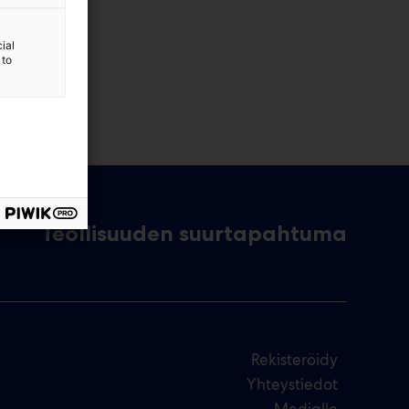
ial
 to
Teollisuuden suurtapahtuma
Rekisteröidy
Yhteystiedot