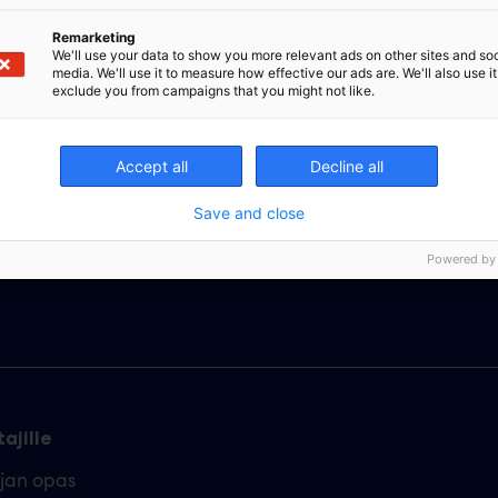
Remarketing
We'll use your data to show you more relevant ads on other sites and soc
media. We'll use it to measure how effective our ads are. We'll also use it
exclude you from campaigns that you might not like.
Accept all
Decline all
Save and close
Powered by
ajille
ajan opas