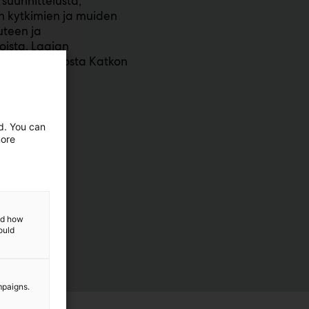
suunnittelusta,
en kytkimien ja muiden
uteen ja
oista. Laajan
aitosten ansiosta Katkon
ed. You can
more
and how
ould
mpaigns.