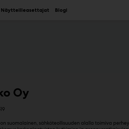
Näytteilleasettajat
Blogi
aa
Avaa
avalikko
alavalikko
ko Oy
619
on suomalainen, sähköteollisuuden alalla toimiva perheyrit