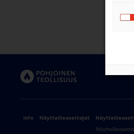
Info
Näytteilleasettajat
Näytteilleasett
Näytteilleasett