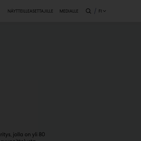
Toissijainen
FI
NÄYTTEILLEASETTAJILLE
MEDIALLE
ys, jolla on yli 80