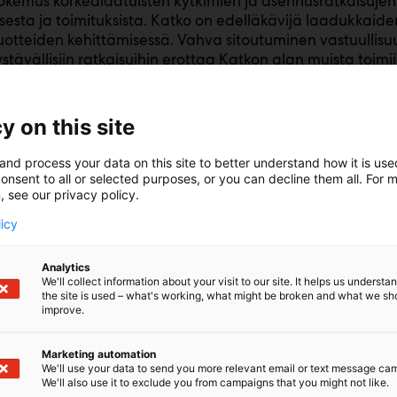
kemus korkealaatuisten kytkimien ja asennusratkaisujen 
sesta ja toimituksista. Katko on edelläkävijä laadukkaid
otteiden kehittämisessä. Vahva sitoutuminen vastuullisu
stävällisiin ratkaisuihin erottaa Katkon alan muista toimij
erkoston sekä Suomessa ja Puolassa sijaitsevien tuotantol
 ovat saatavilla jo yli 70 maassa ympäri maailmaa.
y on this site
and process your data on this site to better understand how it is us
onsent to all or selected purposes, or you can decline them all. For 
, see our privacy policy.
licy
Analytics
We'll collect information about your visit to our site. It helps us underst
the site is used – what's working, what might be broken and what we sh
improve.
Marketing automation
We'll use your data to send you more relevant email or text message ca
We'll also use it to exclude you from campaigns that you might not like.