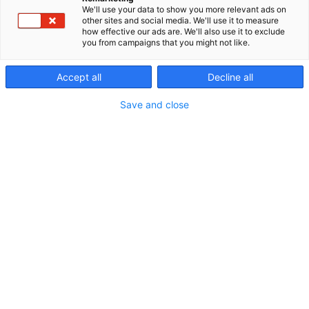
We'll use your data to show you more relevant ads on
other sites and social media. We'll use it to measure
Kolarin Metalli Oy
how effective our ads are. We'll also use it to exclude
you from campaigns that you might not like.
Teollisuuden kunnossapidon moniosaaja, meiltä
löytyy myös konepaja, joka on valmistunut 2024
Accept all
Decline all
vuonna Kolarin kylälle Lapin sydämeen.
Save and close
Tarjoamme teollisuuden kunnossapidon resursseja,
asiantuntemusta sekä nostopalveluita, mutta myös
kantavien teräsrakenteiden sekä hardox tuotteiden
toimitus onnistuu konepajaltamme.