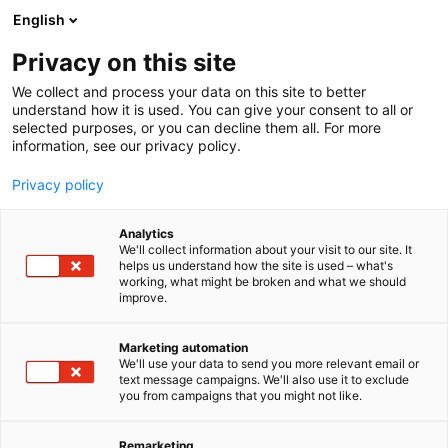
Siirry
English
sisältöön
Privacy on this site
We collect and process your data on this site to better
understand how it is used. You can give your consent to all or
selected purposes, or you can decline them all. For more
information, see our privacy policy.
Privacy policy
Analytics
T
Kaivosteollisuuden laitteet ja palvelut
We'll collect information about your visit to our site. It
u
Kumppanuusratkaisut, kunnossapidon johtaminen ja
helps us understand how the site is used – what's
working, what might be broken and what we should
o
tuottavuus
improve.
t
Kunnossapitopalvelut
Metalli- ja konepajatuotteet
e
Pintakäsittely ja korroosionesto
Teolliset palvelut
r
Teollisuusrakennukset
Marketing automation
y
We'll use your data to send you more relevant email or
text message campaigns. We'll also use it to exclude
Kolarin Metalli Oy
h
you from campaigns that you might not like.
m
ä
112
Osasto:
:
Remarketing