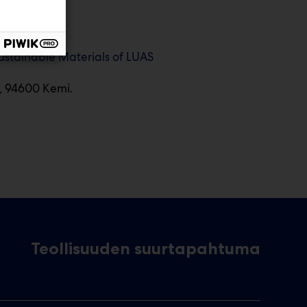
ustainable Materials of LUAS
1, 94600 Kemi.
Teollisuuden suurtapahtuma