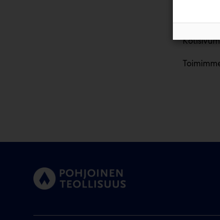
Kotisivum
Toimimme