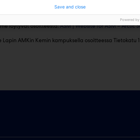
Save and close
Powered by
me löytyvät osoitteesta:
ASM | Website for ASM – Arctic S
 Lapin AMKin Kemin kampuksella osoitteessa Tietokatu 