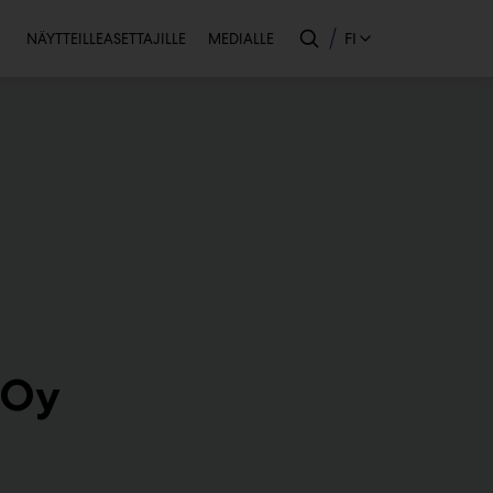
Toissijainen
FI
NÄYTTEILLEASETTAJILLE
MEDIALLE
 Oy