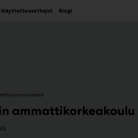
Näytteilleasettajat
Blogi
aa
Avaa
avalikko
alavalikko
ehitys ja innovaatiot
in ammattikorkeakoulu
763