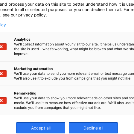
and process your data on this site to better understand how it is us
onsent to all or selected purposes, or you can decline them all. For 
tkimus-, kehity
, see our privacy policy.
licy
stauspalvelut
Analytics
We'll collect information about your visit to our site. It helps us underst
the site is used – what's working, what might be broken and what we sh
improve.
attikorkeakoulun Uudistuvan teollisuuden osaamisryhmä 
otoimintaa (TKI) sekä palvelumyyntiä konetekniikan, sähkö-
Marketing automation
We'll use your data to send you more relevant email or text message ca
aamisemme ja monipuolinen laitekantamme mahdollistav
We'll also use it to exclude you from campaigns that you might not like.
isen.
Remarketing
unnetaan brändinimellä
,
Arctic Sustainable Material
ASM
We'll use your data to show you more relevant ads on other sites and soc
media. We'll use it to measure how effective our ads are. We'll also use it
exclude you from campaigns that you might not like.
Accept all
Decline all