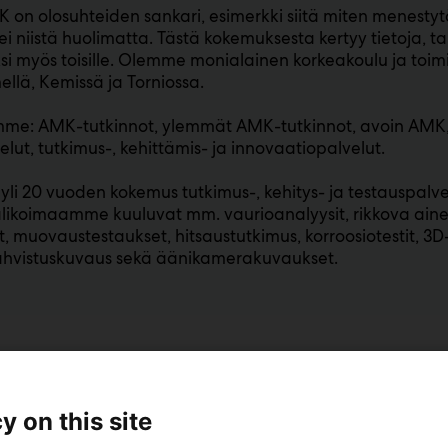
 on olosuhteiden sankari, esimerkki siitä miten menesty
 ei niistä huolimatta. Tästä kokemuksesta kertyy tietoja, t
si myös toisille. Olemme monialainen korkeakoulu ja toim
llä, Kemissä ja Torniossa.
me: AMK-tutkinnot, ylemmät AMK-tutkinnot, avoin AMK, 
elut, tutkimus-, kehittämis- ja innovaatiopalvelut.
 yli 20 vuoden kokemus tutkimus-, kehitys- ja testauspalve
likoimaamme kuuluvat mm. vaurioanalyysit, rikkova aine
et, muovaustestaukset, hitsaustutkimus, korroosiotestit, 3
vahvistuskuvaus sekä äänikamerakuvaukset.
y on this site