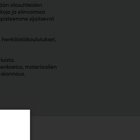
tään olosuhteiden
aitoja ja elinvoimaa
ipisteemme sijaitsevat
henkilöstökoulutukset,
luista.
enkoetus, materiaalien
D-skannaus,