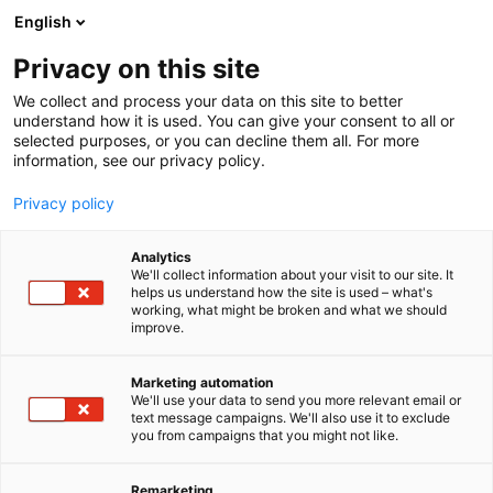
Siirry
English
sisältöön
Privacy on this site
We collect and process your data on this site to better
understand how it is used. You can give your consent to all or
selected purposes, or you can decline them all. For more
information, see our privacy policy.
Privacy policy
Analytics
T
Laitteet, komponentit, varaosat, tarvikkeet
We'll collect information about your visit to our site. It
u
helps us understand how the site is used – what's
Lektar Oy
working, what might be broken and what we should
o
improve.
t
e
724
Osasto:
r
Marketing automation
y
We'll use your data to send you more relevant email or
text message campaigns. We'll also use it to exclude
Suomalainen perheyritys Lektar Oy on toiminut
h
you from campaigns that you might not like.
m
Suomen markkinoilla jo yli 75 vuotta. Pitkä
ä
kokemuksemme takaa vakavaraisuuden,
:
Remarketing