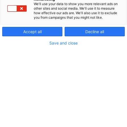
luotettavuuden ja jatkuvuuden.
We'll use your data to show you more relevant ads on
other sites and social media. We'll use it to measure
Tarjoamme monipuolisen tuotevalikoiman
how effective our ads are. We'll also use it to exclude
you from campaigns that you might not like.
rakentamisen, teknisten eristeiden, sisustamisen
sekä tekniikan ja petrokemian aloille. Tiiviit
yhteistyösuhteet asiakkaiden ja toimittajien kanssa
Accept all
Decline all
mahdollistavat laadukkaat ja kilpailukykyiset
Save and close
ratkaisut nopeasti muuttuvilla markkinoilla.