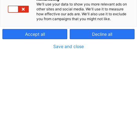
työturvallisuusvaatimusten mukaisesti ja saat
We'll use your data to show you more relevant ads on
tarvitsemasi tekstiilit suoraan työpaikallesi.
other sites and social media. We'll use it to measure
how effective our ads are. We'll also use it to exclude
Tarjoamme kattavan valikoiman teollisuuden alalle
you from campaigns that you might not like.
suunniteltuja työ- ja suojavaatteita,
teollisuuspyyhkeitä ja imeytysmattoja. Matto- ja
Accept all
Decline all
hygieniapalveluilla huolehdit työympäristön
siisteydestä ja viihtyisyydestä sekä edistät
Save and close
työhyvinvointia. Palveluillamme säästät aikaa ja
vaivaa kustannustehokkaalla tavalla, eikä sinun
tarvitse sitoa pääomaa tuotteiden ostoon,
varastointiin ja puhdistamiseen. Käsittelemme
tekstiileistä irtoavan lian ja ongelmajätteen
asianmukaisesti puolestasi.