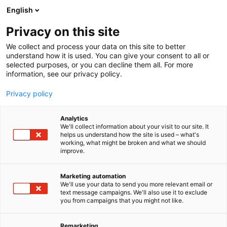
Siirry
English
sisältöön
Privacy on this site
We collect and process your data on this site to better
understand how it is used. You can give your consent to all or
selected purposes, or you can decline them all. For more
information, see our privacy policy.
Privacy policy
Analytics
Lindström Oy
We'll collect information about your visit to our site. It
helps us understand how the site is used – what's
working, what might be broken and what we should
463
Osasto:
improve.
Lindström on kansainvälinen perheyritys Suomesta.
Marketing automation
We'll use your data to send you more relevant email or
Olemme yksi Euroopan johtavista
text message campaigns. We'll also use it to exclude
tekstiilipalveluyrityksistä, jolla on yli 175-vuotinen
you from campaigns that you might not like.
kokemus tekstiilialalta. Työvaatepalvelumme avulla
vaatetat ja suojaat työntekijät
Remarketing