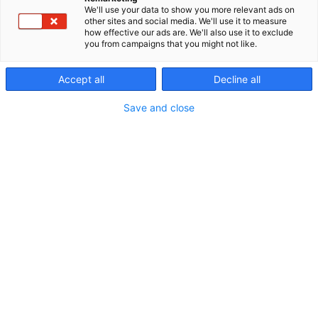
koulutusyritys. Meditas Oy on ensimmäinen
We'll use your data to show you more relevant ads on
suomalainen yritys, joka mahdollisti eksoskeletonit
other sites and social media. We'll use it to measure
työkuormituksen keventämiseen usealle eri alalle.
how effective our ads are. We'll also use it to exclude
you from campaigns that you might not like.
Ratkaisuportfoliossa on eksoskeletoneja yläraajojen
ja niskan kuormitusta keventämään sekä selän
kuormituksen vähentämiseen. Autamme yhdessä
Accept all
Decline all
asiakasyritystä arvioimaan työn kuormitusta ja
Save and close
analysoimaan olisiko eksoskeletonit ratkaisu teidän
yrityksen työntekijöiden työn keventämiseen.. Tule
osastollemme kokeilemaan, miltä ne tuntuvat
päällä ja kutsu meidät kylään teille!