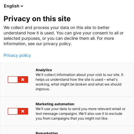
Siirry
English
sisältöön
Privacy on this site
We collect and process your data on this site to better
understand how it is used. You can give your consent to all or
selected purposes, or you can decline them all. For more
information, see our privacy policy.
Privacy policy
Analytics
T
Turvallisuus
Työvälineet
We'll collect information about your visit to our site. It
u
helps us understand how the site is used – what's
Meditas Oy
working, what might be broken and what we should
o
improve.
t
e
100
Osasto:
r
Marketing automation
y
We'll use your data to send you more relevant email or
text message campaigns. We'll also use it to exclude
Meditas Oy on eksokeletonien eli ulkoisten
h
you from campaigns that you might not like.
m
tukirankojen asiantuntija jo vuodesta 2018 sekä
ä
uusimman teknologian maahantuonti- ja
:
Remarketing