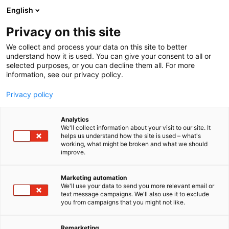
Siirry
English
sisältöön
Privacy on this site
We collect and process your data on this site to better
understand how it is used. You can give your consent to all or
selected purposes, or you can decline them all. For more
information, see our privacy policy.
Privacy policy
Analytics
T
Laitteet, komponentit, varaosat, tarvikkeet
Teolliset palvelut
We'll collect information about your visit to our site. It
u
helps us understand how the site is used – what's
Miilumachine Oy
working, what might be broken and what we should
o
improve.
t
e
511
Osasto:
r
Marketing automation
y
We'll use your data to send you more relevant email or
text message campaigns. We'll also use it to exclude
Miilumachine Oy on Raahessa toimiva,
h
you from campaigns that you might not like.
m
Miilukangas-konserniin kuuluva konepaja ja yksi
ä
Suomen johtavista vaativan raskaan teollisuuden
:
Remarketing