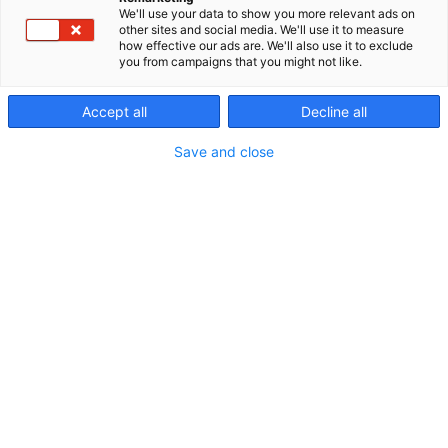
koneistajista. Erikoisosaamistamme ovat
We'll use your data to show you more relevant ads on
asiakkaiden suunnittelemat projektit ja
other sites and social media. We'll use it to measure
sarjatuotteet sekä kokonaisvaltainen palvelu
how effective our ads are. We'll also use it to exclude
you from campaigns that you might not like.
koneistuksesta hitsaus-, levytyö-, kokoonpano- ja
asennuspalveluihin. Palvelemme muun muassa
energia-, offshore-, prosessi- ja
Accept all
Decline all
raideliikenneteollisuuden asiakkaita Suomessa ja
Save and close
kansainvälisesti. Toimintamme perustuu moderniin
konekantaan, korkeaan laatuun ja
asiakaslähtöiseen palvelumalliin.