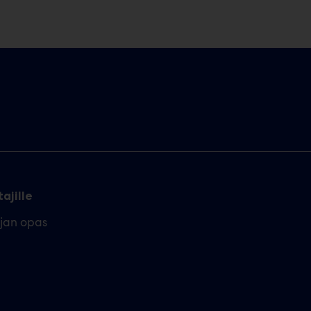
ajille
ajan opas