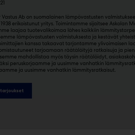
21
 Vastus Ab on suomalainen lämpövastusten valmistuksee
1938 erikoistunut yritys. Toimintamme sijaitsee Askolan M
me laajaa tuotevalikoimaa lähes kaikkiin lämmitystarpei
emme lämpövastusten valmistuksesta ja kestävät yhte
imittajien kanssa takaavat tarjontamme ylivoimaisen laa
istautuneet tarjoamaan räätälöityjä ratkaisuja ja piens
semme mahdollistaa myös täysin räätälöidyt, asiakaskoht
äksi peruskorjaamme ja uusimme vanhatkin lämmitysratkai
jaamme ja uusimme vanhatkin lämmitysratkaisut.
tarjoukset