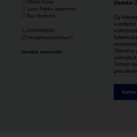
Mikko Auno
2
Osasto:
m
Jussi-Pekka Leppänen
ä
Roy Nyström
Oy Meyer
:
vuodesta 
0195740200
valmistam
kokemuks
info@meyervastus.fi
tavaranto
Olemme om
Vieraile sivustolla
valmistuk
Tämän lis
peruskor
Katso 