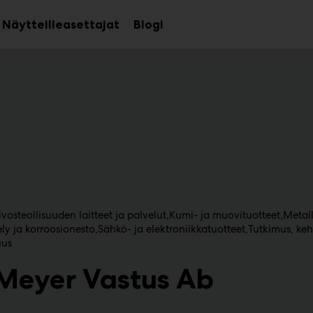
Näytteilleasettajat
Blogi
aa
Avaa
avalikko
alavalikko
vosteollisuuden laitteet ja palvelut
Kumi- ja muovituotteet
Metall
ely ja korroosionesto
Sähkö- ja elektroniikkatuotteet
Tutkimus, keh
uus
Meyer Vastus Ab