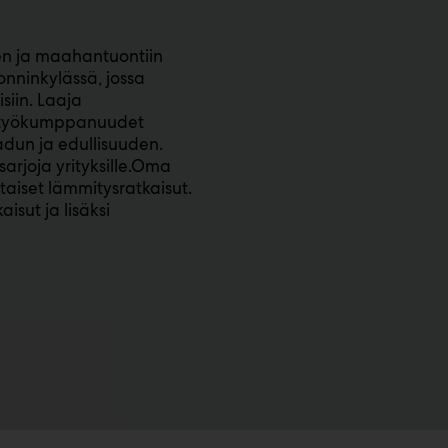
n ja maahantuontiin
onninkylässä, jossa
siin. Laaja
istyökumppanuudet
dun ja edullisuuden.
arjoja yrityksille.Oma
aiset lämmitysratkaisut.
sut ja lisäksi