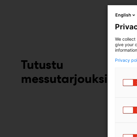
English
Privac
We collect 
give your c
information
Tutustu
Privacy po
messutarjouksiin