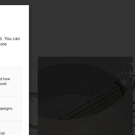
ed. You can
more
and how
ould
mpaigns.
ial