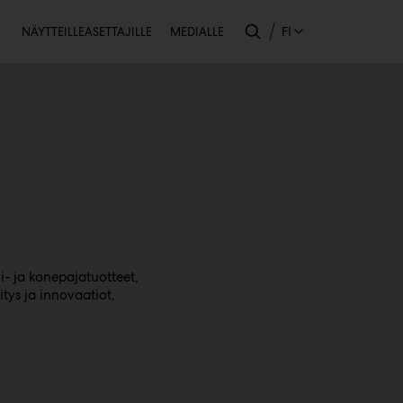
Toissijainen
FI
NÄYTTEILLEASETTAJILLE
MEDIALLE
i- ja konepajatuotteet
itys ja innovaatiot