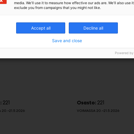
media. We'll use it to measure how effective our ads are. We'll also use it
exclude you from campaigns that you might not like.
r Vastus Ab
Oy Meyer Vastus Ab
Accept all
Decline all
ys- ja
Lämpötilan säätö ja 
pitokaapelit
Save and close
Powered by
221
221
:
Osasto:
20.–21.5.2026
VOIMASSA 20.–21.5.2026