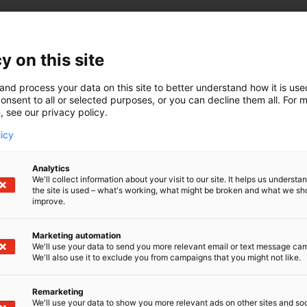
y on this site
and process your data on this site to better understand how it is us
onsent to all or selected purposes, or you can decline them all. For 
, see our privacy policy.
licy
Analytics
We'll collect information about your visit to our site. It helps us underst
the site is used – what's working, what might be broken and what we sh
improve.
Marketing automation
We'll use your data to send you more relevant email or text message ca
We'll also use it to exclude you from campaigns that you might not like.
Remarketing
We'll use your data to show you more relevant ads on other sites and soc