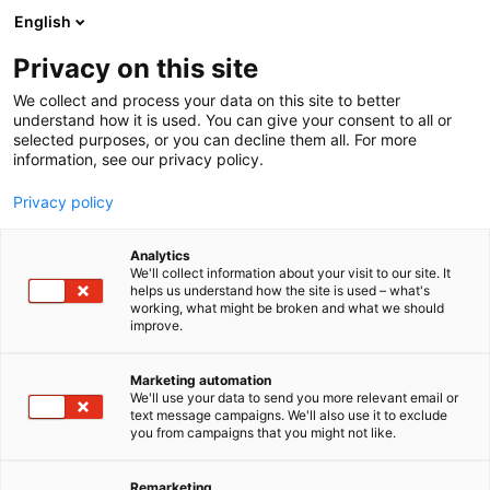
Siirry
English
sisältöön
Privacy on this site
We collect and process your data on this site to better
understand how it is used. You can give your consent to all or
selected purposes, or you can decline them all. For more
information, see our privacy policy.
Privacy policy
Analytics
T
Kumppanuusratkaisut, kunnossapidon johtaminen ja
We'll collect information about your visit to our site. It
u
tuottavuus
helps us understand how the site is used – what's
working, what might be broken and what we should
o
Kunnossapitopalvelut
Metalli- ja konepajatuotteet
improve.
t
Teolliset palvelut
e
Peswin Oy
r
Marketing automation
y
We'll use your data to send you more relevant email or
text message campaigns. We'll also use it to exclude
h
658
Osasto:
you from campaigns that you might not like.
m
ä
Peswin Oy tarjoaa korkeatasoisia kunnossapito- ja
:
Remarketing