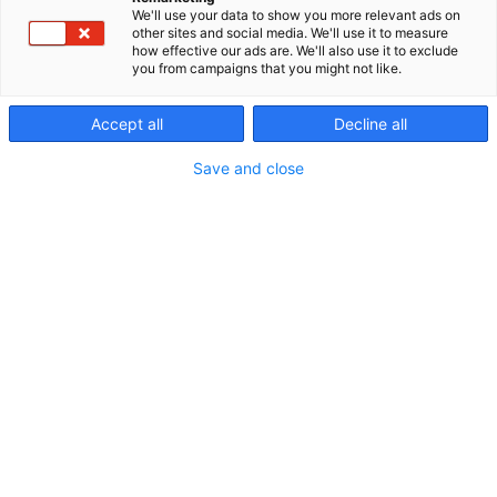
We'll use your data to show you more relevant ads on
asennuspalveluita prosessiteollisuuden yrityksille
other sites and social media. We'll use it to measure
valtakunnallisesti. Tarjoamme palveluita neljällä
how effective our ads are. We'll also use it to exclude
pääalueella: asennus-, hitsaus- ja purkupalvelut,
you from campaigns that you might not like.
tarkastus ja huolto, kunnossapitopalvelut sekä
konepajavalmistus. Me emme ota mitään kevyesti.
Accept all
Decline all
Save and close
Teemu Pohto
+358 41 3252214