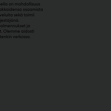
ella on mahdollisuus
asiakkaidensa osaamista
veluita sekä toimii
rjestäjänä.
valmennukset ja
ät. Olemme aidosti
tenkin verkossa.