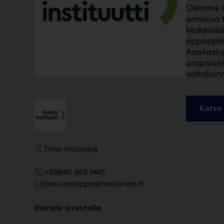
Olemme in
m
onnistua 
ä
:
keskeisill
oppisopim
Asiakaslu
urapalvel
valtakunn
Katso 
Timo Holappa
+35840 653 1945
timo.holappa@rastorinst.fi
Vieraile sivustolla