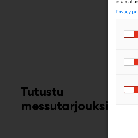
information
Privacy po
Tutustu
messutarjouksiin