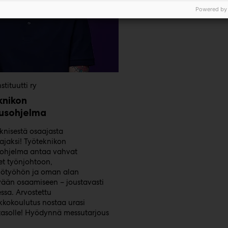
Powered by
stituutti ry
knikon
tusohjelma
knisestä osaajasta
ajaksi! Työteknikon
sohjelma antaa vahvat
t työnjohtoon,
ilötyöhön ja oman alan
ään osaamiseen – joustavasti
ssa. Arvostettu
kkokoulutus nostaa urasi
tasolle! Hyödynnä messutarjous