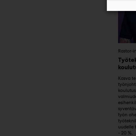
Rastor-in
Työte
koulu
Kasva te
työnjoht
koulutu
valmiude
esihenk
syventäv
työn ohe
työtekni
uudelle 
- 20 %.