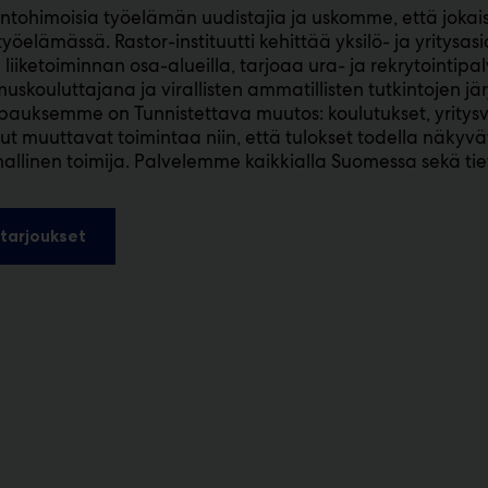
tohimoisia työelämän uudistajia ja uskomme, että jokais
työelämässä. Rastor-instituutti kehittää yksilö- ja yritys
ä liiketoiminnan osa-alueilla, tarjoaa ura- ja rekrytointipal
uskouluttajana ja virallisten ammatillisten tutkintojen jä
pauksemme on Tunnistettava muutos: koulutukset, yritys
ut muuttavat toimintaa niin, että tulokset todella näkyv
allinen toimija. Palvelemme kaikkialla Suomessa sekä tie
tarjoukset