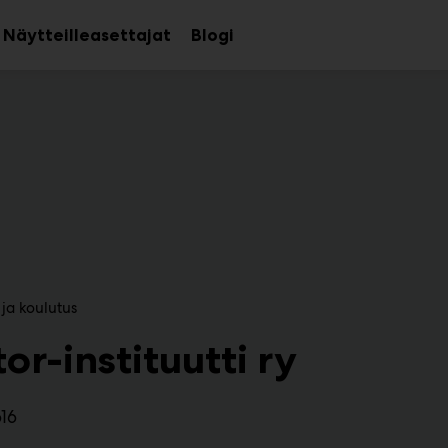
Näytteilleasettajat
Blogi
aa
Avaa
avalikko
alavalikko
 ja koulutus
or-instituutti ry
616