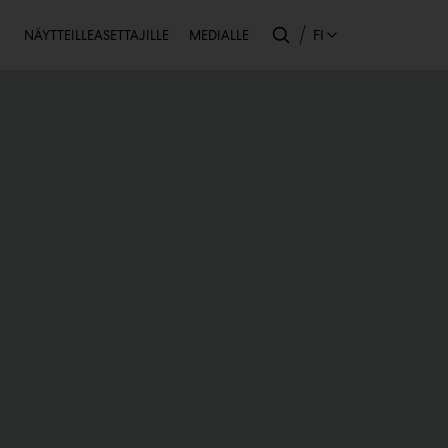
Toissijainen
FI
NÄYTTEILLEASETTAJILLE
MEDIALLE