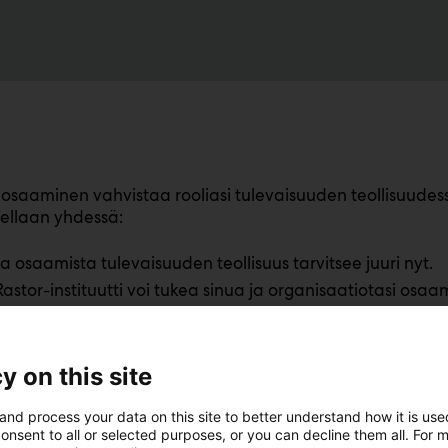
 osaaminen vahvistaa rooliasi tulevaisuuden teollisuud
tellaan yhdessä:
ta osaamista tulevaisuuden teollisuus tarvitsee juuri nyt.
astor-instituutti voi tukea sinua ja organisaatiotasi osaa
 samalla messutarjous
Työteknikon koulutusohjelmaan
.
y on this site
yös onneasi arvonnassa, yksi onnekas voittaa
Tekoäly pro
and process your data on this site to better understand how it is us
messuilla!
onsent to all or selected purposes, or you can decline them all. For 