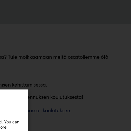
essa? Tule moikkaamaan meitä osastollemme 616
misen kehittämisessä.
 Saat -20% alennuksen koulutuksesta!
jektinhallinnassa -koulutuksen
.
ed. You can
more