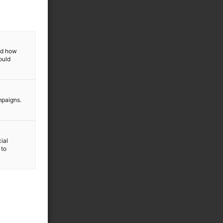
and how
ould
mpaigns.
ial
 to