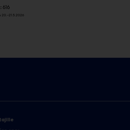
616
:
20.–21.5.2026
ajille