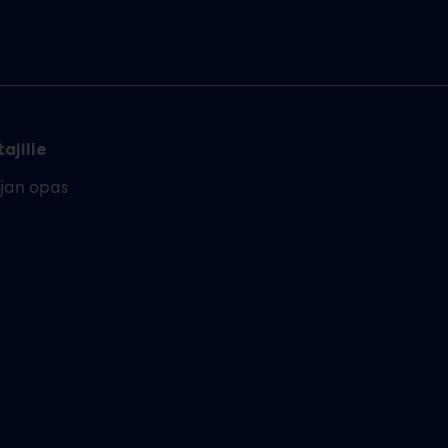
ajille
ajan opas