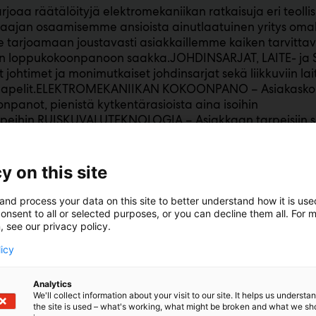
rjoaa räätälöityjä elektromekaniikan ratkaisuja eri teollis
ajan osaamisemme ansioista ainutlaatuinen yritys omall
tarjoamaan joustavasti asiakkaillemme kaiken tarvittav
en loppukokoonpanoon saakka.JOHDINSARJAT, LAITE- ja 
t johtimet ja monimutkaiset johdinsarjat sekä liikkuviin lai
kaapelit.ELEKTROMEKANIIKAN KOKOONPANO – Asiakaskoht
onpanot, pienistä kytkentärasioista aina isoihin
peihin.RUISKUVALUTEKNOLOGIA – Asiakkaan tarpeisiin sopi
- ja pölytiiviit liitokset.TEOLLISUUS-, SÄHKÖ-ja KIINTEIS
sautomaatiokeskukset sekä taloautomaatio- ja kiinteistök
y on this site
and process your data on this site to better understand how it is us
onsent to all or selected purposes, or you can decline them all. For 
, see our privacy policy.
licy
Analytics
We'll collect information about your visit to our site. It helps us underst
the site is used – what's working, what might be broken and what we sh