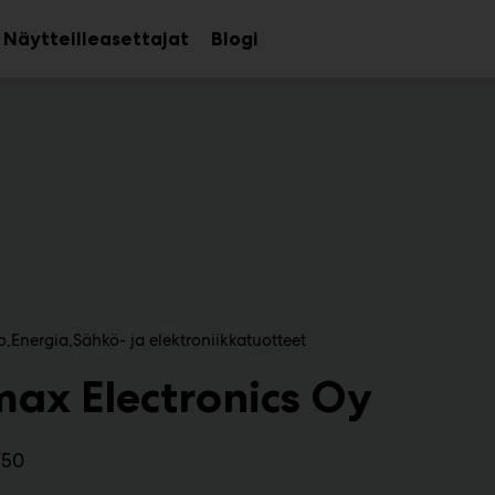
Näytteilleasettajat
Blogi
aa
Avaa
avalikko
alavalikko
o
Energia
Sähkö- ja elektroniikkatuotteet
max Electronics Oy
750