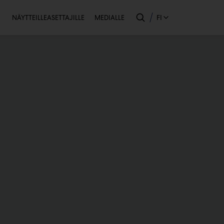
Toissijainen
FI
NÄYTTEILLEASETTAJILLE
MEDIALLE