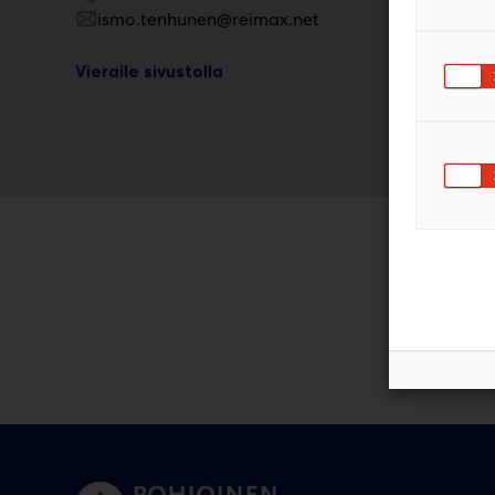
ismo.tenhunen@reimax.net
Vieraile sivustolla