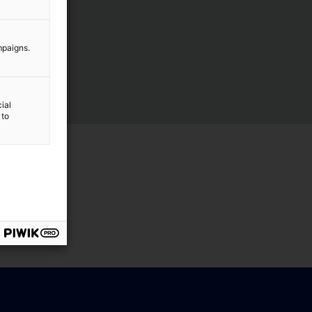
mpaigns.
ial
 to