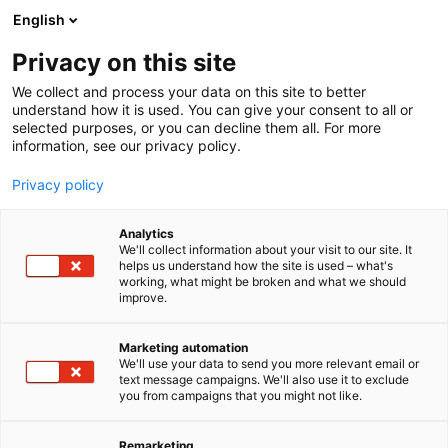
Siirry
English
sisältöön
Privacy on this site
We collect and process your data on this site to better
understand how it is used. You can give your consent to all or
selected purposes, or you can decline them all. For more
information, see our privacy policy.
Privacy policy
Analytics
T
Automaatio
Energia
Kunnonvalvonta
We'll collect information about your visit to our site. It
u
Kunnossapitopalvelut
helps us understand how the site is used – what's
working, what might be broken and what we should
o
Laitteet, komponentit, varaosat, tarvikkeet
improve.
t
Malmien rikastus- ja prosessiteollisuus
e
Sähkö- ja elektroniikkatuotteet
r
Tehdasympäristö ja ympäristötekniikka
Marketing automation
y
Teollisuusrakennukset
We'll use your data to send you more relevant email or
Vesihuolto
Vetyteollisuus
text message campaigns. We'll also use it to exclude
h
Yhdyskuntatekniikka ja liikenneväylien ylläpito
you from campaigns that you might not like.
m
Sensorex Oy
ä
:
Remarketing