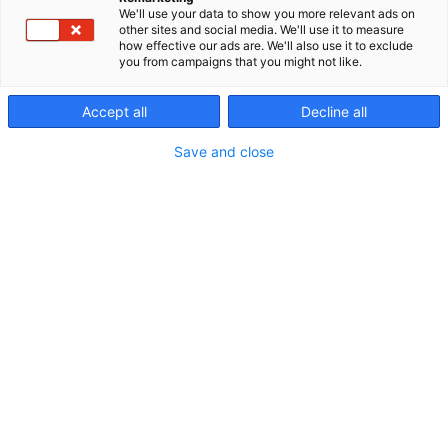
We'll use your data to show you more relevant ads on
119
Osasto:
other sites and social media. We'll use it to measure
how effective our ads are. We'll also use it to exclude
you from campaigns that you might not like.
Sensorex Oy on Suomen johtava kaasunvalvonta-
alan toimija. Olemme työskennelleet
Accept all
Decline all
kaasuturvallisuuden hyväksi jo vuodesta 1977.
Suunnittelemme, valmistamme, edustamme ja
Save and close
markkinoimme laajaa valikoimaa korkealaatuisia
kannettavia ja kiinteitä
kaasunvalvontajärjestelmän laitteita.