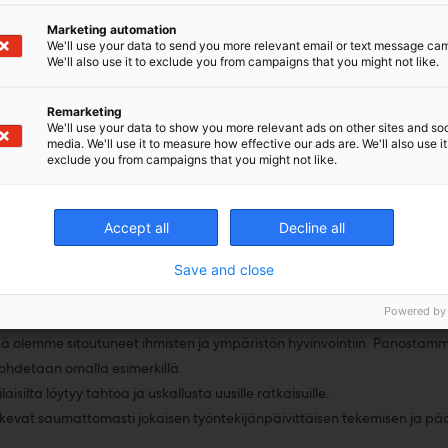
Marketing automation
velee asiakkaita Suomessa 37 noutomyymälän ja 8 erillisen jakelupist
We'll use your data to send you more relevant email or text message ca
We'll also use it to exclude you from campaigns that you might not like.
keskus ja pääkonttori sijaitsevat Vantaan Tuupakassa, jossa on myös no
teita logistiikkakeskuksessa on noin 25 000 kpl. Toimittajaverkostom
eseen.
Remarketing
We'll use your data to show you more relevant ads on other sites and soc
uksemme mukaisesti toimitamme varastotuotteet kaikkialle Suomeen s
media. We'll use it to measure how effective our ads are. We'll also use it
 merkittävästi. Esimerkiksi Etelä-Suomen alueella tilauksia voi tehdä ain
exclude you from campaigns that you might not like.
yös kattavan valikoiman logistisia lisäarvopalveluita, jotka helpott
dän kestävän kehityksen hankkeita.
Accept all
Decline all
Save and close
r-konsernin yhteiset arvot Sonepar 
Powered by
on tekemisen keskiössä.
nä olemme sitoutuneet ihmisten ja ympäristön hyvinvointiin. Panostam
 johdetaan omalla esimerkillä.
aisilta löytyy tahtoa ja uskallusta uusille ratkaisuille.
lkevat saumattomasti jokaisen työntekijänpäivittäisen tekemisen ja 