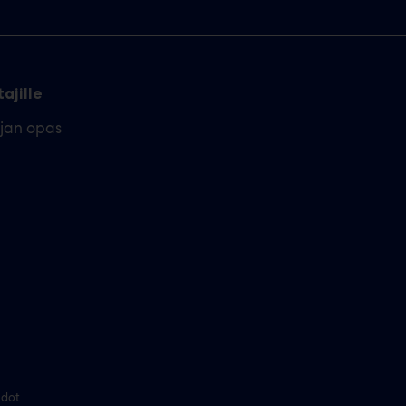
ajille
ajan opas
hdot