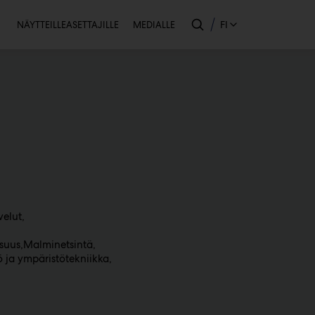
Toissijainen
FI
NÄYTTEILLEASETTAJILLE
MEDIALLE
velut
isuus
Malminetsintä
 ja ympäristötekniikka