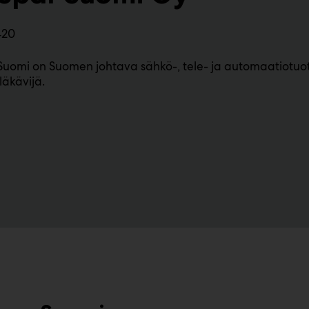
420
uomi on Suomen johtava sähkö-, tele- ja automaatiotuot
läkävijä.