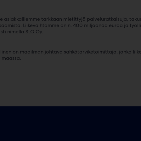
asiakkaillemme tarkkaan mietittyjä palveluratkaisuja, takuu
aamista. Liikevaihtomme on n. 400 miljoonaa euroa ja työlli
sti nimellä SLO Oy.
inen on maailman johtava sähkötarviketoimittaja, jonka liik
0 maassa.