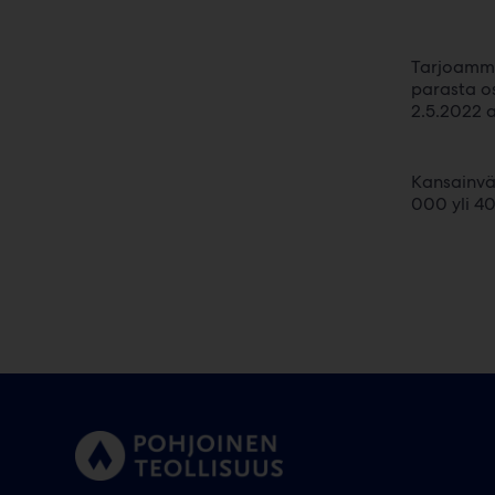
Tarjoamme 
parasta os
2.5.2022 a
Kansainväl
000 yli 4