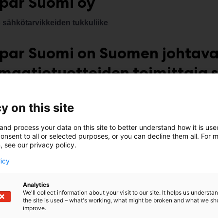
par Suomi oy
o sähkötarvikkeiden tukkuliike
par Suomi on Suomen johtava 
maatiotuotteiden toimittaja s
emme sähköurakoitsijoita, teollisuutta
ayhtiöitä ja julkista sektoria koko maa
y on this site
läverkostolla.
and process your data on this site to better understand how it is us
onsent to all or selected purposes, or you can decline them all. For 
ttymisemme puhtaasti sähköalaan teke
, see our privacy policy.
inassa
aidon, sataprosenttisesti sähk
licy
arviketukun.
Osana maailmanlaajuist
Analytics
aillemme kansainvälisen verkoston va
We'll collect information about your visit to our site. It helps us underst
the site is used – what's working, what might be broken and what we sh
 valikoiman sähköalan ammattilaisille
improve.