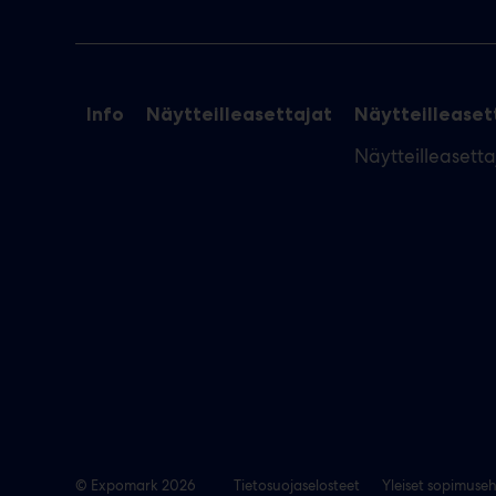
Info
Näytteilleasettajat
Näytteilleasett
Näytteilleasett
© Expomark 2026
Tietosuojaselosteet
Yleiset sopimuse