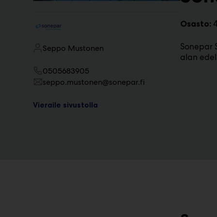
m
ä
Osasto:
:
Sonepar S
Seppo Mustonen
alan edel
0505683905
seppo.mustonen@sonepar.fi
Vieraile sivustolla