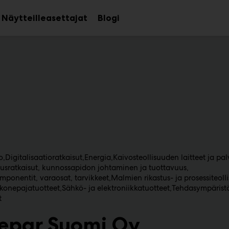
Näytteilleasettajat
Blogi
aa
Avaa
avalikko
alavalikko
o
Digitalisaatioratkaisut
Energia
Kaivosteollisuuden laitteet ja pal
ratkaisut, kunnossapidon johtaminen ja tuottavuus
omponentit, varaosat, tarvikkeet
Malmien rikastus- ja prosessiteoll
 konepajatuotteet
Sähkö- ja elektroniikkatuotteet
Tehdasympäristö
t
epar Suomi Oy