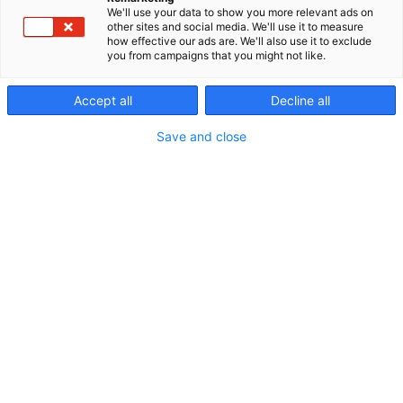
We'll use your data to show you more relevant ads on
uudistaneet yritysten sisälogistiikkaa pian 20 vuotta
other sites and social media. We'll use it to measure
suunnitellen ja kalustaen kaikenlaisia tuotanto-,
how effective our ads are. We'll also use it to exclude
varasto- ja toimitiloja. Meiltä saat kaikkein
you from campaigns that you might not like.
laadukkaimmat sisälogistiikan tuotteet ja ratkaisut.
Palvelemme sinua ja yritystäsi asiantuntevasti ja
Accept all
Decline all
joustavasti koko toimitilan elinkaaren ajan. Voimme
auttaa muokkaamalla nykyisiä toimitiloja
Save and close
tehokkaammaksi tai suunnittelemalla kokonaan
uutta.