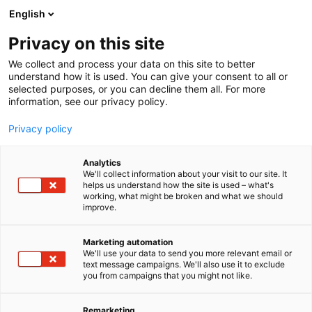
Siirry
English
sisältöön
Privacy on this site
We collect and process your data on this site to better
understand how it is used. You can give your consent to all or
selected purposes, or you can decline them all. For more
information, see our privacy policy.
Privacy policy
Analytics
T
Automaatio
Digitalisaatioratkaisut
Kumi- ja muovituotteet
We'll collect information about your visit to our site. It
u
Laitteet, komponentit, varaosat, tarvikkeet
helps us understand how the site is used – what's
working, what might be broken and what we should
o
Logistiikka ja kuljetus
Muu
Työvälineet
improve.
t
Stoka Oy
e
r
Marketing automation
y
We'll use your data to send you more relevant email or
456
Osasto:
text message campaigns. We'll also use it to exclude
h
you from campaigns that you might not like.
m
Toimivat tila- ja kalusteratkaisut ovat yrityksellesi
ä
:
tärkeä investointi ja kilpailuvaltti. Olemme
Remarketing