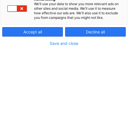
We'll use your data to show you more relevant ads on
ratkaisuja eri teollisuudenaloille useassa
other sites and social media. We'll use it to measure
tuoteryhmässä kuten: teollisuuskemikaalit, laitteet
how effective our ads are. We'll also use it to exclude
ja tarvikkeet konepajoille ja tuotantoon,
you from campaigns that you might not like.
öljynsuodatus, tiivisteet, liittimet ja esivalmistellut
pantaliitettävät putkistot. Olemme teollisuuden
Accept all
Decline all
asiantuntija, ja edustamme kansainvälisten
yritysten korkealaatuisia tuotteita. Palvelemme ja
Save and close
autamme asiakkaitamme parantamaan
kilpailukykyä kestävästi ja vastuullisesti. Teknoman
asiantuntijat tarjoavat laaja-alaista konsultointia
teollisuuden eri aloille. Osallistumme säännöllisesti
päämiesten järjestämiin tuotekoulutuksiin, minkä
ansioista pystymme tarjoamaan aina ajantasaista
tietoa ja osaamista asiakasyritystemme
tuottavuuden parantamiseksi.