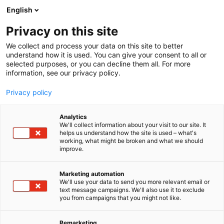
Siirry
English
sisältöön
Privacy on this site
We collect and process your data on this site to better
understand how it is used. You can give your consent to all or
selected purposes, or you can decline them all. For more
information, see our privacy policy.
Privacy policy
Analytics
T
Kaivosteollisuuden laitteet ja palvelut
We'll collect information about your visit to our site. It
u
Laitteet, komponentit, varaosat, tarvikkeet
helps us understand how the site is used – what's
working, what might be broken and what we should
o
Metalli- ja konepajatuotteet
improve.
t
Pintakäsittely ja korroosionesto
Teolliset palvelut
e
Teknoma Oy
r
Marketing automation
y
We'll use your data to send you more relevant email or
text message campaigns. We'll also use it to exclude
h
229
Osasto:
you from campaigns that you might not like.
m
ä
Olemme teknisen alan maahantuontiyritys, jolla on
:
Remarketing