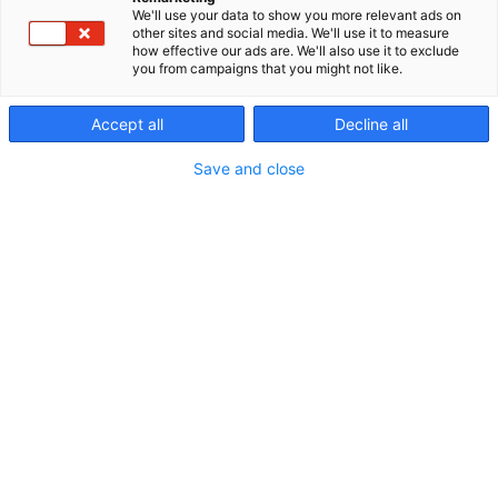
We'll use your data to show you more relevant ads on
654
Osasto:
other sites and social media. We'll use it to measure
how effective our ads are. We'll also use it to exclude
you from campaigns that you might not like.
Teollisuuskopla Oy on automaation, robotiikan ja
räätälöityjen kone- ja laiteratkaisujen asiantuntija.
Accept all
Decline all
Autamme teollisuusyrityksiä tehostamaan
tuotantoaan ja vähentämään seisokkeja.
Save and close
Rakennamme ratkaisuja, jotka pitävät tuotannon
liikkeessä. Suunnittelemme ja toteutamme
modernit automaatiojärjestelmät, robottisolut sekä
asiakkaan tarpeisiin räätälöidyt koneet ja
tuotantolinjat. Lisäksi tarjoamme ennakoivaa
huoltoa ja kunnossapitoa, joka varmistaa
tuotannon sujuvuuden vuoden jokaisena päivänä.