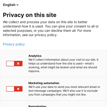
Siirry
English
sisältöön
Privacy on this site
We collect and process your data on this site to better
understand how it is used. You can give your consent to all or
selected purposes, or you can decline them all. For more
information, see our privacy policy.
Privacy policy
Analytics
T
Automaatio
Kaivosteollisuuden laitteet ja palvelut
We'll collect information about your visit to our site. It
u
Kumppanuusratkaisut, kunnossapidon johtaminen ja
helps us understand how the site is used – what's
working, what might be broken and what we should
o
tuottavuus
improve.
t
Kunnossapitopalvelut
e
Laitteet, komponentit, varaosat, tarvikkeet
r
Metalli- ja konepajatuotteet
Marketing automation
y
Tehdasympäristö ja ympäristötekniikka
We'll use your data to send you more relevant email or
Teolliset palvelut
text message campaigns. We'll also use it to exclude
h
Turvallisuus
you from campaigns that you might not like.
m
Teollisuuskopla Oy
ä
:
Remarketing