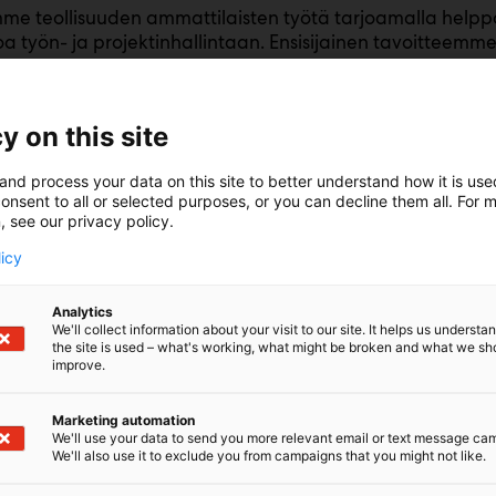
e teollisuuden ammattilaisten työtä tarjoamalla helppo
oa työn- ja projektinhallintaan. Ensisijainen tavoitteemm
sokkien hallintaa.
y on this site
and process your data on this site to better understand how it is us
onsent to all or selected purposes, or you can decline them all. For 
, see our privacy policy.
licy
Analytics
We'll collect information about your visit to our site. It helps us underst
the site is used – what's working, what might be broken and what we sh
improve.
Marketing automation
We'll use your data to send you more relevant email or text message ca
We'll also use it to exclude you from campaigns that you might not like.