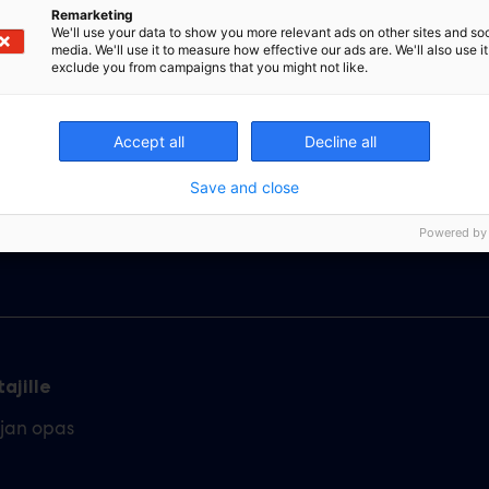
Remarketing
We'll use your data to show you more relevant ads on other sites and soc
media. We'll use it to measure how effective our ads are. We'll also use it
exclude you from campaigns that you might not like.
Accept all
Decline all
Save and close
Powered by
ajille
ajan opas