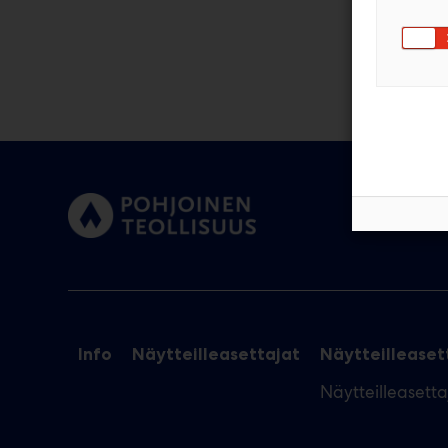
Info
Näytteilleasettajat
Näytteilleasett
Näytteilleasett