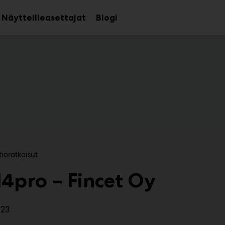
Näytteilleasettajat
Blogi
aa
Avaa
avalikko
alavalikko
tioratkaisut
l4pro – Fincet Oy
723