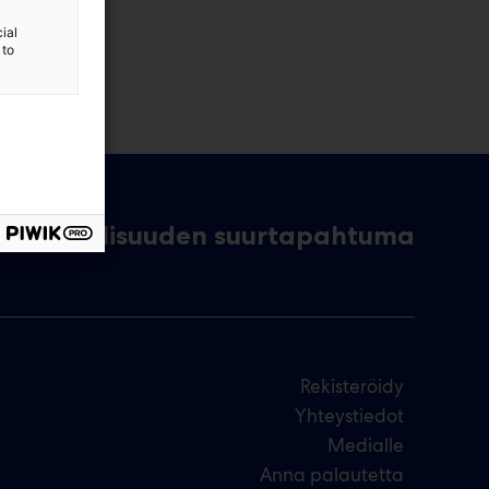
ial
 to
Teollisuuden suurtapahtuma
Rekisteröidy
Yhteystiedot
Medialle
Anna palautetta