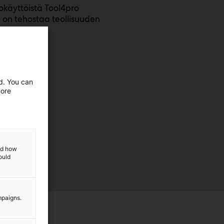
käyttöistä Tool4pro
e on tehostaa teollisuuden
ed. You can
more
and how
ould
mpaigns.