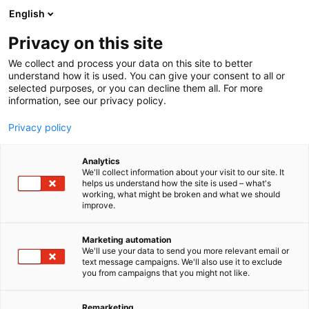
Siirry
English
sisältöön
Privacy on this site
We collect and process your data on this site to better
understand how it is used. You can give your consent to all or
selected purposes, or you can decline them all. For more
information, see our privacy policy.
Privacy policy
Analytics
T
Automaatio
Digitalisaatioratkaisut
We'll collect information about your visit to our site. It
u
Kaivosteollisuuden laitteet ja palvelut
helps us understand how the site is used – what's
working, what might be broken and what we should
o
Laitteet, komponentit, varaosat, tarvikkeet
Mobiiliratkaisut
improve.
t
Tietojärjestelmät
Turvallisuus
e
Vaiscom Oy
r
Marketing automation
y
We'll use your data to send you more relevant email or
text message campaigns. We'll also use it to exclude
h
710, U15
Osasto:
you from campaigns that you might not like.
m
ä
Vaiscom Oy on kokonaisvaltainen kumppani
:
Remarketing