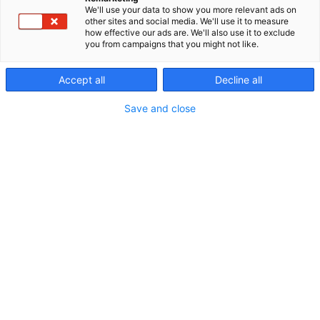
We'll use your data to show you more relevant ads on
turvallisuus- ja IT-alalla. Keskitymme turvallisuutta
other sites and social media. We'll use it to measure
ja tehokkuutta lisääviin teknologioihin. Luomme
how effective our ads are. We'll also use it to exclude
arvoa ratkaisemalla asiakkaittemme haasteita ja
you from campaigns that you might not like.
tarpeita erilaisten innovaatioiden avulla.
Yrityksemme ydintuote on asiakaspalvelu.
Accept all
Decline all
Haluamme tarjota asiakkaamme tarpeeseen
sopivimman mahdollisen teknologian ja
Save and close
palvelukokonaisuuden. Kattavan
asiantuntijaorganisaatiomme avulla tarjoamme
laajoja teknologiaratkaisuja avaimet käteen-
periaatteella. Videovalvontaratkaisut,
radiopuhelinjärjestelmät, tietoliikenneverkot ja
suurtehohälyttimet ovat osaamisaluettamme.
Toiminta-alueemme kattaa koko Suomen, olemme
siellä missä asiakkaammekin. Suomen lisäksi
Vaiscomilla on asiakaskuntaa EU:n ja koko
Euroopan alueella.