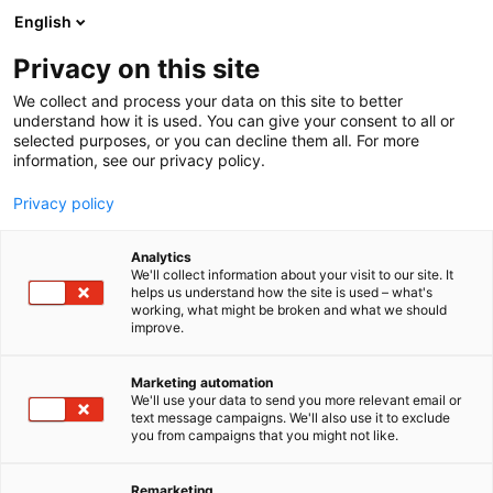
Siirry
English
sisältöön
Privacy on this site
We collect and process your data on this site to better
understand how it is used. You can give your consent to all or
selected purposes, or you can decline them all. For more
information, see our privacy policy.
Privacy policy
Analytics
T
Automaatio
Energia
Kaivosteollisuuden laitteet ja palvelut
We'll collect information about your visit to our site. It
u
Kumi- ja muovituotteet
Kunnonvalvonta
helps us understand how the site is used – what's
working, what might be broken and what we should
o
Kunnossapitopalvelut
improve.
t
Laitteet, komponentit, varaosat, tarvikkeet
e
Malmien rikastus- ja prosessiteollisuus
r
Metalli- ja konepajatuotteet
Marketing automation
y
Sähkö- ja elektroniikkatuotteet
We'll use your data to send you more relevant email or
Vesihuolto
Vetyteollisuus
text message campaigns. We'll also use it to exclude
h
Yhdyskuntatekniikka ja liikenneväylien ylläpito
you from campaigns that you might not like.
m
VEM motors Finland Oy
ä
:
Remarketing