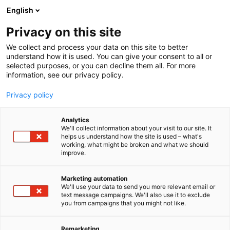
Siirry
English
sisältöön
Privacy on this site
We collect and process your data on this site to better
understand how it is used. You can give your consent to all or
selected purposes, or you can decline them all. For more
information, see our privacy policy.
Privacy policy
Analytics
T
Digitalisaatioratkaisut
Energia
Kunnonvalvonta
We'll collect information about your visit to our site. It
u
Kunnossapitopalvelut
helps us understand how the site is used – what's
working, what might be broken and what we should
o
Tehdasympäristö ja ympäristötekniikka
Teolliset palvelut
improve.
t
Tietojärjestelmät
Turvallisuus
e
Vitec ALMA Oy
r
Marketing automation
y
We'll use your data to send you more relevant email or
text message campaigns. We'll also use it to exclude
h
324
Osasto:
you from campaigns that you might not like.
m
ä
Vitec ALMA Oy on teknisen alan tuotantoon ja
:
Remarketing