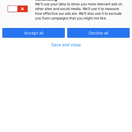
We'll use your data to show you more relevant ads on
kunnossapitoon erikoistunut kokenut
other sites and social media. We'll use it to measure
tietojärjestelmätoimittaja. Kehitämme ja
how effective our ads are. We'll also use it to exclude
ylläpidämme teknisen alan suunnitteluun,
you from campaigns that you might not like.
kunnossapitoon, dokumentaatioon ja
projektinhallintaan monipuolisesti soveltuvaa
Accept all
Decline all
ALMA® toiminnanohjausjärjestelmää.
Save and close