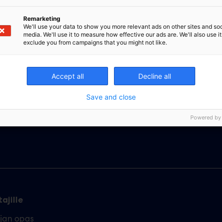
Remarketing
We'll use your data to show you more relevant ads on other sites and soc
media. We'll use it to measure how effective our ads are. We'll also use it
exclude you from campaigns that you might not like.
Accept all
Decline all
Save and close
Powered by
ajille
ajan opas