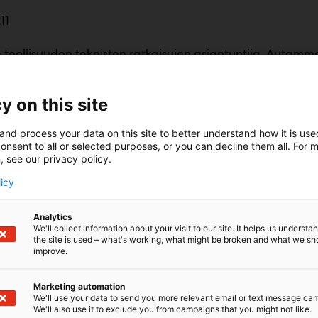
11
teollisuuden teknisten ratkaisujen asiantuntija. Autam
ja varmistamaan, että ratkaisut toimivat käytännössä i
uden, joka kattaa mittaus- ja anturiratkaisut, automaatio
, toimilaitteet ja pneumatiikan sekä sähköiset liikeratkais
y on this site
a varmuutta päätöksiin, sujuvampaa käyttöönottoa ja lu
Kun ratkaisu on oikein mitoitettu alusta alkaen, säästyy a
and process your data on this site to better understand how it is us
onsent to all or selected purposes, or you can decline them all. For 
i toimii kuten pitää.
, see our privacy policy.
licy
Analytics
We'll collect information about your visit to our site. It helps us underst
the site is used – what's working, what might be broken and what we sh
improve.
Marketing automation
We'll use your data to send you more relevant email or text message ca
We'll also use it to exclude you from campaigns that you might not like.