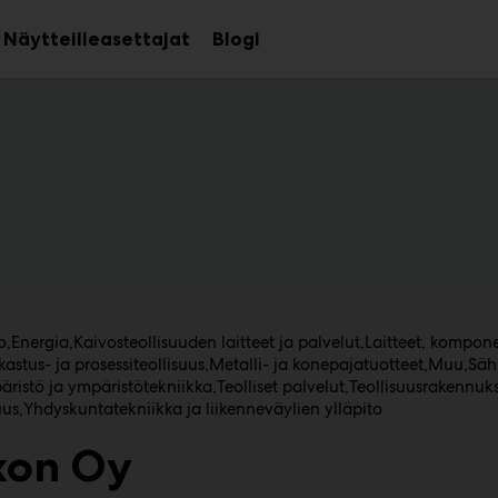
Näytteilleasettajat
Blogi
aa
Avaa
avalikko
alavalikko
o
Energia
Kaivosteollisuuden laitteet ja palvelut
Laitteet, kompone
astus- ja prosessiteollisuus
Metalli- ja konepajatuotteet
Muu
Säh
ristö ja ympäristötekniikka
Teolliset palvelut
Teollisuusrakennuk
uus
Yhdyskuntatekniikka ja liikenneväylien ylläpito
on Oy