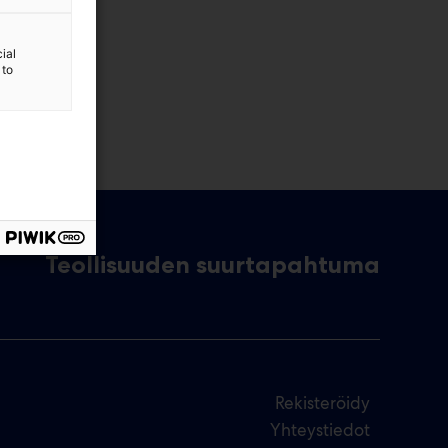
ial
 to
Teollisuuden suurtapahtuma
Rekisteröidy
Yhteystiedot