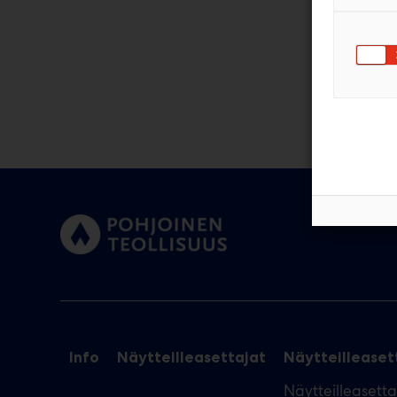
Info
Näytteilleasettajat
Näytteilleasett
Näytteilleasett