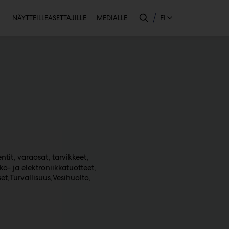
Toissijainen
FI
NÄYTTEILLEASETTAJILLE
MEDIALLE
ntit, varaosat, tarvikkeet
kö- ja elektroniikkatuotteet
set
Turvallisuus
Vesihuolto