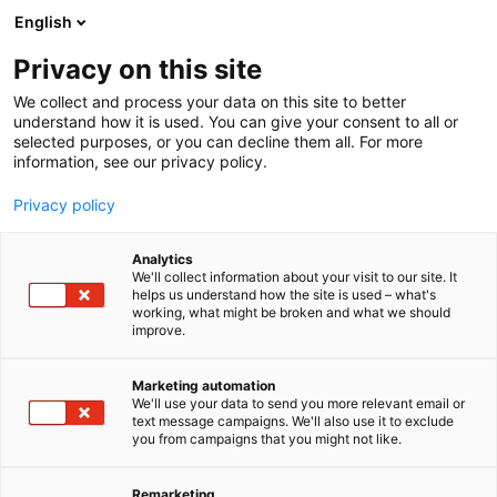
Siirry
English
sisältöön
Privacy on this site
We collect and process your data on this site to better
understand how it is used. You can give your consent to all or
selected purposes, or you can decline them all. For more
information, see our privacy policy.
Privacy policy
Analytics
T
Turvallisuus
We'll collect information about your visit to our site. It
u
helps us understand how the site is used – what's
Zenitel Finland Oy
working, what might be broken and what we should
o
improve.
t
e
710, U15
Osasto:
r
Marketing automation
y
We'll use your data to send you more relevant email or
text message campaigns. We'll also use it to exclude
Zenitel valmistaa IP-pohjaisia verkotettavia
h
you from campaigns that you might not like.
m
äänijärjestelmiä. Lisäksi toimimme maailman
ä
suurimman radiopuhelinvalmistajan, Motorolan
:
Remarketing