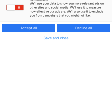
partnerina Suomessa. Käyttöympäristöinä ovat
We'll use your data to show you more relevant ads on
mm. vankilat, laivat, tunnelit, kaivokset, myymälät,
other sites and social media. We'll use it to measure
teollisuuslaitokset, sairaalat ja koulut.
how effective our ads are. We'll also use it to exclude
you from campaigns that you might not like.
Äänijärjestelmiemme avulla voit rakentaa
turvallisen, räätälöidyn ja liiketoimintaasi tukevan
kokonaisuuden.
Accept all
Decline all
Save and close